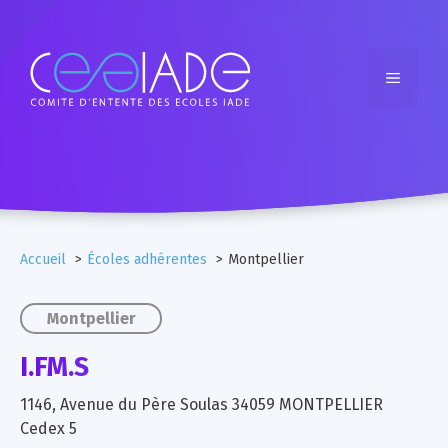
Aller
au
contenu
Menu
Accueil
Écoles adhérentes
Montpellier
Montpellier
I.FM.S
1146, Avenue du Père Soulas 34059 MONTPELLIER
Cedex 5