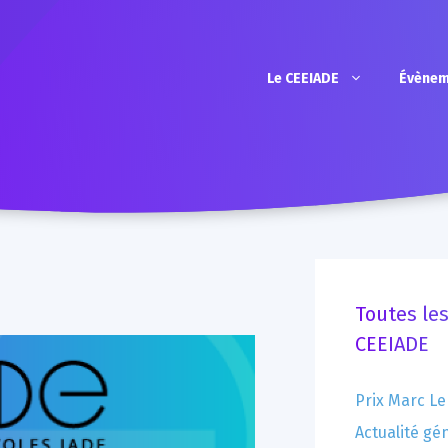
Le CEEIADE
Évènem
Toutes les
CEEIADE
Prix Marc Le
Actualité gé