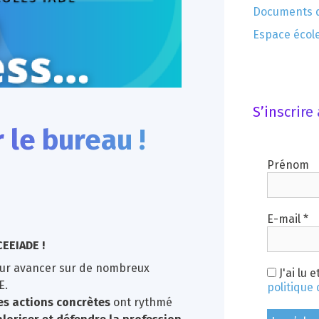
Documents d
Espace écol
S’inscrire
 le bureau !
Prénom
E-mail
*
CEEIADE !
our avancer sur de nombreux
J'ai lu e
E.
politique 
des actions concrètes
ont rythmé