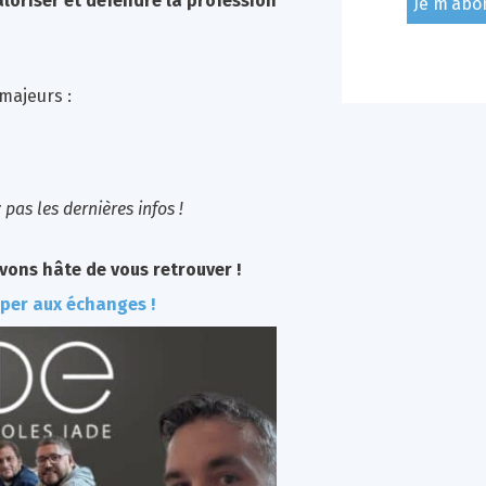
aloriser et défendre la profession
majeurs :
as les dernières infos !
vons hâte de vous retrouver !
iper aux échanges !