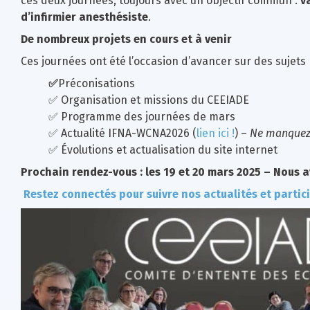
ces deux journées, toujours avec un objectif commun :
v
d’infirmier anesthésiste
.
De nombreux projets en cours et à venir
Ces journées ont été l’occasion d’avancer sur des sujets 
✅
Préconisations
✅ Organisation et missions du CEEIADE
✅ Programme des journées de mars
✅ Actualité IFNA-WCNA2026 (
lien ici !
) –
Ne manquez p
✅ Évolutions et actualisation du site internet
Prochain rendez-vous : les 19 et 20 mars 2025 –
Nous a
Restez connectés pour suivre nos actualités et partic